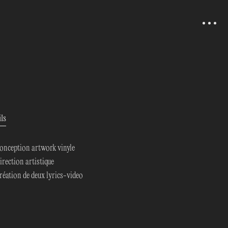
ls
ception artwork vinyle
ection artistique
ation de deux lyrics-video