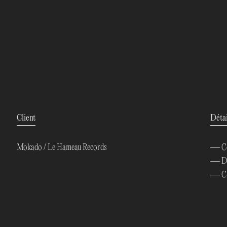
Client
Détai
Mokado / Le Hameau Records
— Con
— Dir
— Cré